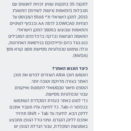
לתקנה 35 בתקנות שוויון זכויות לאנשים עם
מוגבלות (התאמות נגישות לשירות) התשע"ג
2013, לתקן הישראלי ת"י 5568 המבוסס על
הנחיות 2.0WCAG לרמה AA ובכפוף לשינויים
והתאמות שבוצעו במסמך התקן הישראלי.
התאמת הנגישות נבדקה בדפדפנים המובילים
כגון גוגל כרום ופיירפוקס בגירסאות האחרונות,
וכלה שימוש טכנולוגיות מסייעות מסוג קורא מסך
(NVDA).
כיצד הונגש האתר?
הוטמעו חוקי ARIA העוזרים לפרש את תוכן
האתר בצורה מדויקת וטובה יותר.
הוספנו תיאור טקסטואלי לתמונות ואייקונים
עבור טכנולוגיות מסייעות.
כדי לנווט באתר בעזרת המקלדת השתמשו
בכפתור ה-Tab. כל לחיצה עליו תעביר אתכם
ללינק הבא. לחיצה על Shift + Tab תחזיר
אתכם ללינק הקודם. שינוי גודל הגופן מתבצע
באמצעות המקלדת, עבור הגדלת הגופן יש