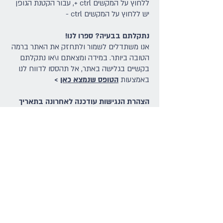
ללחוץ על המקשים ctrl +, עבור הקטנת הגופן
יש ללחוץ על המקשים ctrl -
נתקלתם בבעיה? ספרו לנו!
אנו משתדלים לשמור ולתחזק את האתר ברמה
הטובה ביותר. במידה ומצאתם ו\או נתקלתם
בקשיים בגלישה באתר, אל תהססו לדווח לנו
באמצעות
הטופס שנמצא כאן
>
הצהרת הנגישות עודכנה לאחרונה בתאריך
28/01/26
© Isragem - החברה הישראלית לרפואה
מודעת מין ומגדר
תקנון החברה