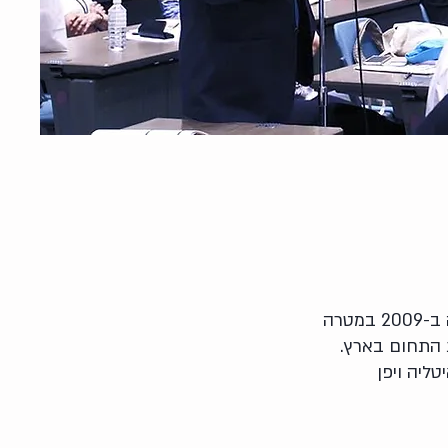
החברה הישראלית לרפואה מודעת מין ומגדר (Isragem) נוסדה ב-2009 במטרה
ת התחום בארץ.
ליה ויפן