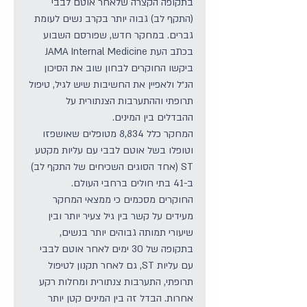
בתקופה הקצרה שלאחר אוטם לבבי 
(התקף לב) גבוה יותר בקרב נשים לעומת 
גברים. במחקר חדש, שפורסם השבוע 
בכתב העת JAMA Internal Medicine 
ביקשו החוקרים לבחון שוב את הסיכון 
הנ״ל ולאפיין את החשיבות שיש לגיל, טיפול 
תרופתי וההתערבות הצנתורית על 
ההבדלים בין המינים.
המחקר כלל 8,834 מטופלים שאושפזו 
וטופלו בשל אוטם לבבי עם עליות מקטע 
ST (אחד הסוגים השכיחים של התקף לב) 
ב-41 בתי חולים ברחבי העולם.
החוקרים מסכמים כי ממצאי המחקר 
מעידים על קשר בין גיל צעיר יותר ובין 
שיעורי תמותה גבוהים יותר בנשים, 
בתקופה של 30 ימים לאחר אוטם לבבי 
עם עליות ST, גם לאחר תקנון לטיפול 
תרופתי, התערבות צנתורית ומחלות רקע 
אחרות. הבדל זה בין המינים קטן יותר 