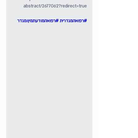
abstract/2677062?redirect=true
#רפואהמגדרית
#רפואהמודעתמיןומגדר