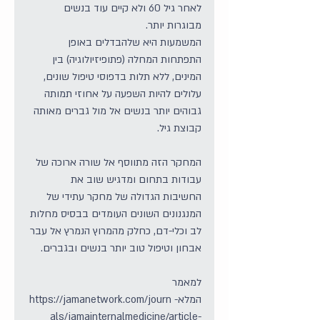
לאחר גיל 60 ולא קיים עוד בנשים 
מבוגרות יותר.
המשמעות היא שלהבדלים באופן 
התפתחות המחלה (פתופיזיולוגיה) בין 
המינים, ללא תלות בדפוסי טיפול שונים, 
עלולים להיות השפעה על אחוזי תמותה 
גבוהים יותר בנשים אל מול גברים מאותה 
קבוצת גיל.
המחקר הזה מתווסף אל שורה ארוכה של 
עבודות בתחום ומדגיש שוב את 
החשיבות הגדולה של מחקר עתידי של 
המנגנונים השונים העומדים בבסיס מחלות 
לב וכלי-דם, כחלק מהמרוץ הנמרץ אל עבר 
אבחון וטיפול טוב יותר בנשים ובגברים.
למאמר 
המלא- https://jamanetwork.com/journ
als/jamainternalmedicine/article-