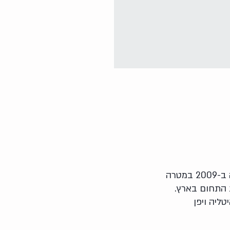
על גיל המעבר? נשים, גברים
החברה הישראלית לרפואה מודעת מין ומגדר (Isragem) נוסדה ב-2009 במטרה
ת התחום בארץ.
ליה ויפן