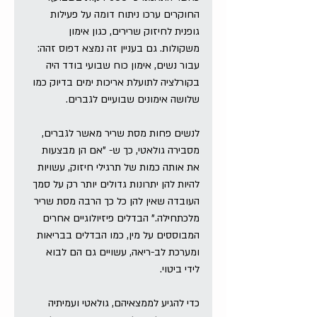
החוקרים ערכו ניתוח דומה על פעילות 
גופנית לחיזוק שרירים, כגון אימון 
משקולות. גם בעניין זה נמצא דפוס זהה: 
עבור נשים, אימון כוח שבועי בודד היה 
בקורלציה לתועלת אריכות ימים בדיוק כמו 
שלושה אימונים שבועיים לגברים.
לנשים פחות מסת שריר מאשר לגברים, 
מסבירה גולאטי, כך ש- "אם הן מבצעות 
את אותה כמות של תרגילי חיזוק, עשויות 
להיות להן יתרונות גדולים יותר רק על סמך 
העובדה שאין להן כל כך הרבה מסת שריר 
מלכתחילה.” הבדלים פיזיולוגיים אחרים 
המבוססים על מין, כמו הבדלים בבריאות 
ומערכת לב-ריאה, עשויים גם הם לבוא 
לידי ביטוי.
כדי להגיע לממצאיהם, גולאטי ועמיתיה 