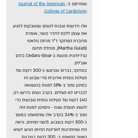
שפורסם ב-
Journal of the American 
.
College of Cardiology
אלו חדשות טובות לנשים שנאבקות להניע 
את עצמן ללכת לחדר כושר, אומרת 
מחברת המחקר ד"ר מרתה גולאטי  
(Martha Gulati), מנהלת תחום 
קרדיולוגיה מונעת ב-Cedars-Sinai בלוס 
אנג'לס. 
במחקר, גברים שביצעו כ-300 דקות של 
פעילות גופנית אירובית מדי שבוע היו 
בסיכון נמוך ב-18% למוות בהשוואה 
לגברים לא פעילים. בקרב נשים נדרשו רק 
140 דקות של פעילות גופנית שבועית כדי 
להשיג תועלת שווה - והסיכון למוות היה 
נמוך ב-24% בקרב אלו שהתאמנו במשך 
כ-300 דקות בשבוע. (לשני המינים, נראה 
היה שהיתרונות לאריכות החיים הגיעו לשיא 
כאשר התאמנו כ- 300 דקות בשבוע).